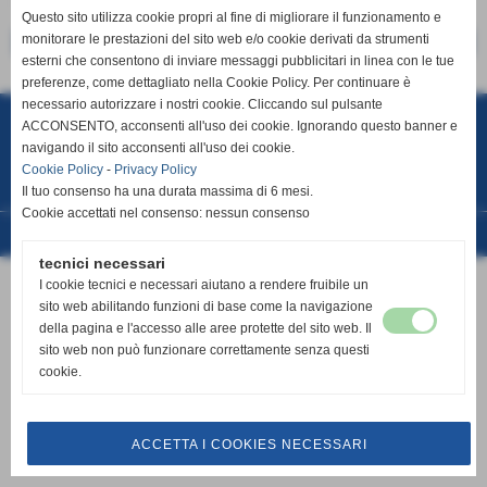
Questo sito utilizza cookie propri al fine di migliorare il funzionamento e
monitorare le prestazioni del sito web e/o cookie derivati da strumenti
<< precedente
successivo >>
esterni che consentono di inviare messaggi pubblicitari in linea con le tue
preferenze, come dettagliato nella Cookie Policy. Per continuare è
A.S.D.C. Cuprense 1933
necessario autorizzare i nostri cookie. Cliccando sul pulsante
c.da Boccabianca, 100 - Cupra Marittima (Ascoli Piceno)
ACCONSENTO, acconsenti all'uso dei cookie. Ignorando questo banner e
P.I. 01658170442
Fax 0735.778300
navigando il sito acconsenti all'uso dei cookie.
Cell. 347.9839291
info@cuprense1933.it
segreteria@cuprense1933.it
Cookie Policy
-
Privacy Policy
E´ vietata la riproduzione, totale o parziale, dei testi, delle informazioni e dei
Il tuo consenso ha una durata massima di 6 mesi.
contenuti multimediali presenti in questo sito senza l´autorizzazione di
A.S.D.CUPRENSE 1933
Cookie accettati nel consenso: nessun consenso
Realizzazione siti web www.sitoper.it
tecnici necessari
I cookie tecnici e necessari aiutano a rendere fruibile un
sito web abilitando funzioni di base come la navigazione
della pagina e l'accesso alle aree protette del sito web. Il
sito web non può funzionare correttamente senza questi
cookie.
ACCETTA I COOKIES NECESSARI