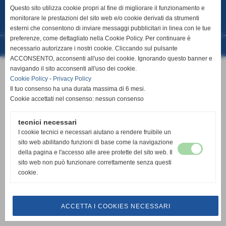
Fax 0735.778300
Questo sito utilizza cookie propri al fine di migliorare il funzionamento e
Cell. 347.9839291
info@cuprense1933.it
segreteria@cuprense1933.it
monitorare le prestazioni del sito web e/o cookie derivati da strumenti
E´ vietata la riproduzione, totale o parziale, dei testi, delle informazioni e dei
contenuti multimediali presenti in questo sito senza l´autorizzazione di
esterni che consentono di inviare messaggi pubblicitari in linea con le tue
A.S.D.CUPRENSE 1933
preferenze, come dettagliato nella Cookie Policy. Per continuare è
Realizzazione siti web www.sitoper.it
necessario autorizzare i nostri cookie. Cliccando sul pulsante
ACCONSENTO, acconsenti all'uso dei cookie. Ignorando questo banner e
navigando il sito acconsenti all'uso dei cookie.
Cookie Policy
-
Privacy Policy
Il tuo consenso ha una durata massima di 6 mesi.
Cookie accettati nel consenso: nessun consenso
tecnici necessari
I cookie tecnici e necessari aiutano a rendere fruibile un
sito web abilitando funzioni di base come la navigazione
della pagina e l'accesso alle aree protette del sito web. Il
sito web non può funzionare correttamente senza questi
cookie.
ACCETTA I COOKIES NECESSARI