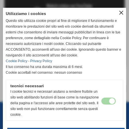
close
Utilizziamo i cookies
Questo sito utilizza cookie propri al fine di migliorare il funzionamento e
monitorare le prestazioni del sito web e/o cookie derivati da strumenti
esterni che consentono di inviare messaggi pubblicitari in linea con le tue
preferenze, come dettagliato nella Cookie Policy. Per continuare è
necessario autorizzare i nostri cookie. Cliccando sul pulsante
ACCONSENTO, acconsenti all'uso dei cookie. Ignorando questo banner e
navigando il sito acconsenti all'uso dei cookie.
Cookie Policy
-
Privacy Policy
Il tuo consenso ha una durata massima di 6 mesi.
Cookie accettati nel consenso: nessun consenso
La mitica partita spareggio
tecnici necessari
successivo >>
I cookie tecnici e necessari aiutano a rendere fruibile un
sito web abilitando funzioni di base come la navigazione
della pagina e l'accesso alle aree protette del sito web. Il
A.S.D.C. Cuprense 1933
c.da Boccabianca, 100 - Cupra Marittima (Ascoli Piceno)
sito web non può funzionare correttamente senza questi
P.I. 01658170442
Fax 0735.778300
cookie.
Cell. 347.9839291
info@cuprense1933.it
segreteria@cuprense1933.it
E´ vietata la riproduzione, totale o parziale, dei testi, delle informazioni e dei
contenuti multimediali presenti in questo sito senza l´autorizzazione di